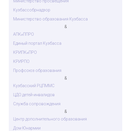
Министерство просвещения
Кузбассобрнадзор
Министерство образования Кузбасса
&
АПК
ППРО
и
Единый портал Кузбасса
КРИПК
ПРО
и
КРИРПО
Профсоюз образования
&
Кузбасский РЦПММС
ЦДО детей-инвалидов
Служба сопровождения
&
Центр дополнительного образования
Дом Юнармии